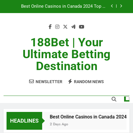
Skip
Best Online Casinos in Canada 2024 Top 30
to
Canadian Casinos
content
10 Best Live Dealer Casinos for Real Money Sep
2025
Best Online Casinos for Real Money in 2025
188Bet | Your
特色遊戲
Ultimate Betting
Best Online Casinos in Canada 2024 Top 30
Destination
Canadian Casinos
10 Best Live Dealer Casinos for Real Money Sep
2025
NEWSLETTER
RANDOM NEWS
Best Online Casinos for Real Money in 2025
特色遊戲
Best Online Casinos in Canada 2024 Top
HEADLINES
2 Days Ago
2 Days Ago