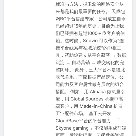
标准与方法，捍卫您的网络安全从
来都是我们最重要的任务。 天成包
网BC平台搭建专家，公司成立自今
已经超过15年的历史，目前为止我
们已经拥有超过1000＋位客户的信
赖。这时候，Snovio 可以作为“连
接平台线索与私域系统”的中枢工
具，帮助你建立从平台获客 → 数据
沉淀 → 自动营销 → 成交转化的完
整闭环。 此外，三大平台不是彼此
取代关系，而应根据产品定位、公
司能力及客户属性做有层次的组合
搭配。 例如：用 Alibaba 做流量引
流，用 Global Sources 承接中高
端客户，用 Made-in-China 扩展
工业配件市场。 基于云开发
CloudBase平台的平台能力，「
Skyone gaming 」不仅能生成前端
页面，后端数据库、云函数等资源