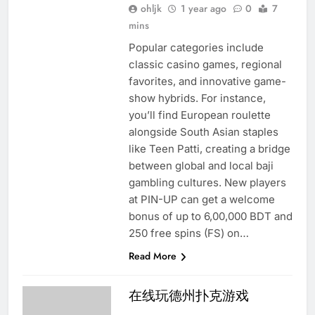
ohljk
1 year ago
0
7
mins
Popular categories include
classic casino games, regional
favorites, and innovative game-
show hybrids. For instance,
you’ll find European roulette
alongside South Asian staples
like Teen Patti, creating a bridge
between global and local baji
gambling cultures. New players
at PIN-UP can get a welcome
bonus of up to 6,00,000 BDT and
250 free spins (FS) on…
Read More
在线玩德州扑克游戏