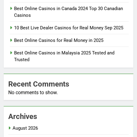
Best Online Casinos in Canada 2024 Top 30 Canadian
Casinos
10 Best Live Dealer Casinos for Real Money Sep 2025
Best Online Casinos for Real Money in 2025
Best Online Casinos in Malaysia 2025 Tested and
Trusted
Recent Comments
No comments to show.
Archives
August 2026