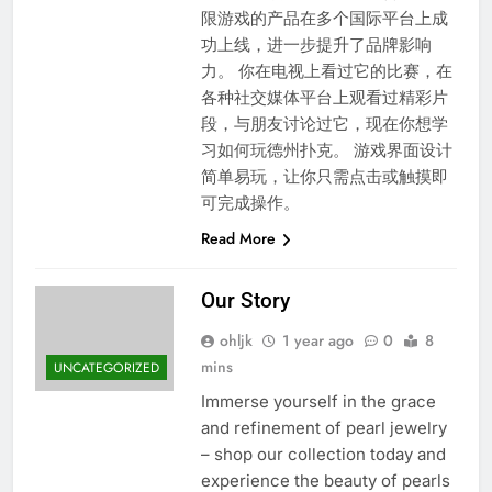
限游戏的产品在多个国际平台上成
功上线，进一步提升了品牌影响
力。 你在电视上看过它的比赛，在
各种社交媒体平台上观看过精彩片
段，与朋友讨论过它，现在你想学
习如何玩德州扑克。 游戏界面设计
简单易玩，让你只需点击或触摸即
可完成操作。
Read More
Our Story
ohljk
1 year ago
0
8
mins
UNCATEGORIZED
Immerse yourself in the grace
and refinement of pearl jewelry
– shop our collection today and
experience the beauty of pearls