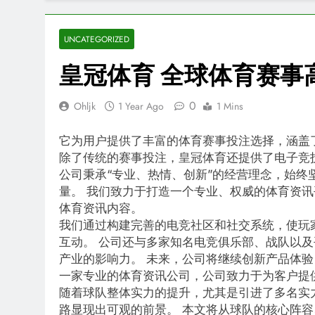
UNCATEGORIZED
皇冠体育 全球体育赛事
0
Ohljk
1 Year Ago
1 Mins
它为用户提供了丰富的体育赛事投注选择，涵盖
除了传统的赛事投注，皇冠体育还提供了电子竞
公司秉承“专业、热情、创新”的经营理念，始
量。 我们致力于打造一个专业、权威的体育资
体育资讯内容。
我们通过构建完善的电竞社区和社交系统，使玩
互动。 公司还与多家知名电竞俱乐部、战队以
产业的影响力。 未来，公司将继续创新产品体验
一家专业的体育资讯公司，公司致力于为客户提
随着球队整体实力的提升，尤其是引进了多名实
路显现出可观的前景。 本文将从球队的核心阵