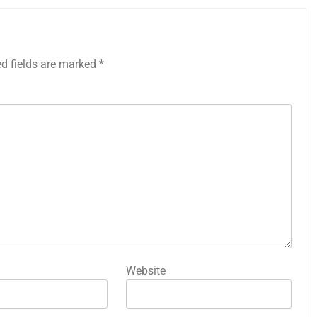
ed fields are marked
*
Website