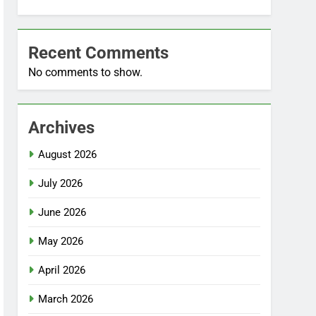
Recent Comments
No comments to show.
Archives
August 2026
July 2026
June 2026
May 2026
April 2026
March 2026