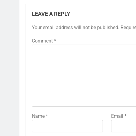
LEAVE A REPLY
Your email address will not be published.
Requir
Comment
*
Name
*
Email
*