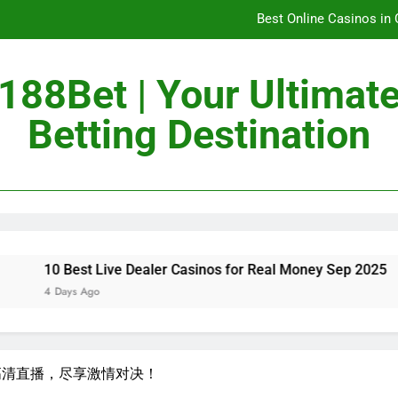
Best Online Casinos in
10 Best Live D
188Bet | Your Ultimat
Best 
Betting Destination
Best Online Casinos in
10 Best Live D
Best 
0 Best Live Dealer Casinos for Real Money Sep 2025
Be
 Days Ago
4 D
高清直播，尽享激情对决！