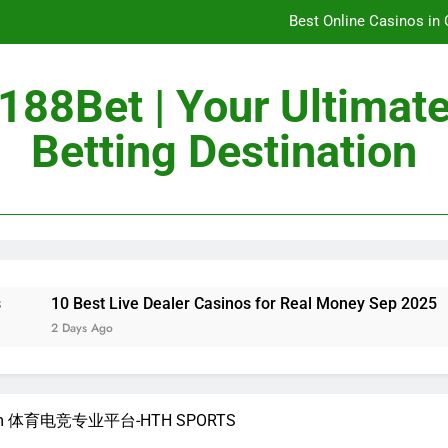
Best Online Casinos in
10 Best Live D
188Bet | Your Ultimat
Best 
Betting Destination
Best Online Casinos in
10 Best Live D
Best 
10 Best Live Dealer Casinos for Real Money Sep 2025
B
2 Days Ago
2 
om 体育电竞专业平台-HTH SPORTS