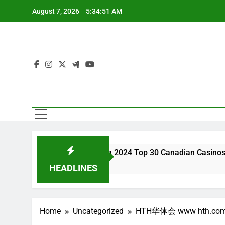
Skip
August 7, 2026
5:34:51 AM
to
content
nline Casinos in Canada 2024 Top 30 Canadian Casinos
Ago
HEADLINES
Home
Uncategorized
HTH华体会 www hth.c