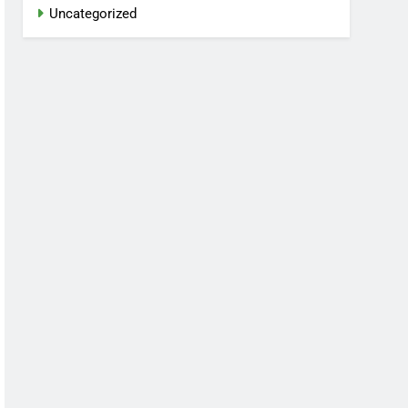
Uncategorized