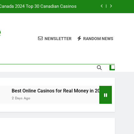
 Canada 2024 Top 30 Canadian Casinos
ealer Casinos for Real Money Sep 2025
e
Online Casinos for Real Money in 2025
NEWSLETTER
RANDOM NEWS
特色遊戲
 Canada 2024 Top 30 Canadian Casinos
ealer Casinos for Real Money Sep 2025
Online Casinos for Real Money in 2025
est Online Casinos for Real Money in 2025
Best Online 
Days Ago
1 Week Ago