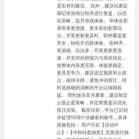
是生存到最后。 此外，建议玩家定
期记录游戏过程并进行复盘，以优
化策略，提升游戏体验。 华体会彩
票带来更便捷、更丰富的彩票玩
法，开奖更新更及时、彩种覆盖更
齐全，轻松开启新体验。 彩种齐、
奖源稳、玩法多，开奖更新更迅
速；并支持自研能力与系统优化，
使整体内容更完善、体验更稳定、
更具竞争力。建议设定预算和止损
点，保持冷静，避免冲动投注，同
时选择规则清晰的平台以保障权
益。 理性娱乐至关重要，建议制定
止损止盈策略，并定期复盘以优化
投注决策。 截至目前，平台已识别
并处理1378个涉嫌套利账号，具体
措施包括： 用户可在【活动中
心】-【中秋转盘抽奖】页面进行抽