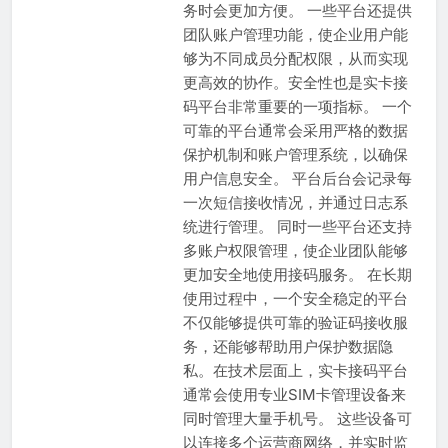
务时会更加方便。 一些平台还提供
团队账户管理功能，使企业用户能
够为不同成员分配权限，从而实现
更高效的协作。安全性也是实卡接
码平台非常重要的一项指标。 一个
可靠的平台通常会采用严格的数据
保护机制和账户管理系统，以确保
用户信息安全。 平台后台会记录每
一次短信接收情况，并通过日志系
统进行管理。 同时一些平台还支持
多账户权限管理，使企业团队能够
更加安全地使用接码服务。 在长期
使用过程中，一个安全稳定的平台
不仅能够提供可靠的验证码接收服
务，还能够帮助用户保护数据隐
私。在技术层面上，实卡接码平台
通常会使用专业SIM卡管理设备来
同时管理大量手机号。 这些设备可
以连接多个运营商网络，并实时监