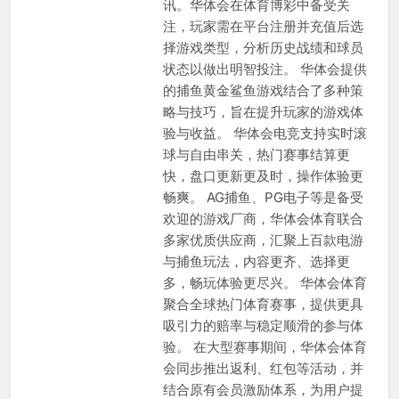
讯。华体会在体育博彩中备受关
注，玩家需在平台注册并充值后选
择游戏类型，分析历史战绩和球员
状态以做出明智投注。 华体会提供
的捕鱼黄金鲨鱼游戏结合了多种策
略与技巧，旨在提升玩家的游戏体
验与收益。 华体会电竞支持实时滚
球与自由串关，热门赛事结算更
快，盘口更新更及时，操作体验更
畅爽。 AG捕鱼、PG电子等是备受
欢迎的游戏厂商，华体会体育联合
多家优质供应商，汇聚上百款电游
与捕鱼玩法，内容更齐、选择更
多，畅玩体验更尽兴。 华体会体育
聚合全球热门体育赛事，提供更具
吸引力的赔率与稳定顺滑的参与体
验。 在大型赛事期间，华体会体育
会同步推出返利、红包等活动，并
结合原有会员激励体系，为用户提