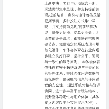
上新更快，奖励与活动惊喜不断。
玩法类型集中呈现，并支持提前兑
现/提前结算，赛前与滚球都能灵活
把握节奏。多种投注方式集中呈
现，并支持提前兑现/提前结算功
能，操作更便捷、结算更高效；无
论赛前还是滚球，都能快速把握关
键节点。凭借稳定的系统表现与规
范化运作，华体会体育在行业内逐
步建立良好口碑，坚持公平、透明
与一致性的服务原则。 华体会体育
依托自有安全防护系统与完善的运
营管理体系，持续强化用户数据与
隐私保护，确保账号信息与使用过
程的安全性。 通过系统对接与资源
协同，进一步丰富平台玩法结构，
提升整体稳定性与用户体验（具体
接入内容以平台实际展示为准）。
华体会体育在体育相关领域持续布