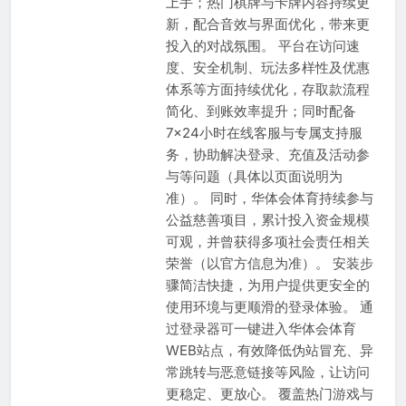
上手；热门棋牌与卡牌内容持续更
新，配合音效与界面优化，带来更
投入的对战氛围。 平台在访问速
度、安全机制、玩法多样性及优惠
体系等方面持续优化，存取款流程
简化、到账效率提升；同时配备
7×24小时在线客服与专属支持服
务，协助解决登录、充值及活动参
与等问题（具体以页面说明为
准）。 同时，华体会体育持续参与
公益慈善项目，累计投入资金规模
可观，并曾获得多项社会责任相关
荣誉（以官方信息为准）。 安装步
骤简洁快捷，为用户提供更安全的
使用环境与更顺滑的登录体验。 通
过登录器可一键进入华体会体育
WEB站点，有效降低伪站冒充、异
常跳转与恶意链接等风险，让访问
更稳定、更放心。 覆盖热门游戏与