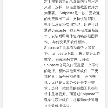
对于需要频繁记录屏幕内容的用户
来说，选择一款轻量级截图程序尤
为重要。 Snipaste是一款广受欢迎
的免费截图工具，支持快速截图、
贴图以及多种实用功能。用户可以
通过Snipaste下载轻松获取最新版
本，安装后即可体验流畅的截图操
作。 与传统截图软件相比，
Snipaste工具具有功能强大等优
势。 snipaste下载 ，极大提升工作
效率。 snipaste官网 ，那么
Snipaste官网入口无疑是一个不错
的选择。相比其他截图软件，它更
加轻量，适合长期使用。 总的来
说，无论是日常办公还是专业需
求，选择一款优秀的截图工具都能
带来显著提升。而通过Snipaste下
载渠道获取软件，将帮助你快速进
入高效截图体验。