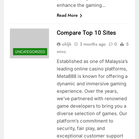
enhance the gaming…
Read More
Compare Top 10 Sites
ohljk
3 months ago
0
5
mins
UNCATEGORIZED
Established as one of Malaysia’s
leading online casino platforms,
Meta888 is known for offering a
dynamic and immersive gaming
experience. Over the years,
we’ve partnered with renowned
game developers to bring you a
diverse selection of games. Our
platform’s commitment to
security, fair play, and
exceptional customer support