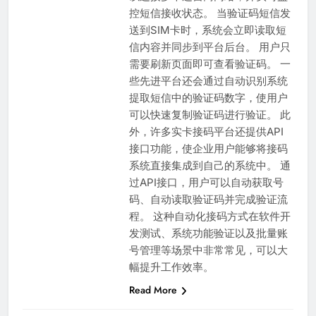
控短信接收状态。 当验证码短信发
送到SIM卡时，系统会立即读取短
信内容并同步到平台后台。 用户只
需要刷新页面即可查看验证码。 一
些先进平台还会通过自动识别系统
提取短信中的验证码数字，使用户
可以快速复制验证码进行验证。 此
外，许多实卡接码平台还提供API
接口功能，使企业用户能够将接码
系统直接集成到自己的系统中。 通
过API接口，用户可以自动获取号
码、自动读取验证码并完成验证流
程。 这种自动化接码方式在软件开
发测试、系统功能验证以及批量账
号管理等场景中非常常见，可以大
幅提升工作效率。
Read More