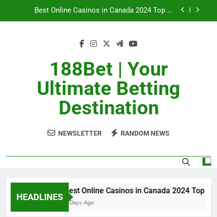
Skip
10 Best Live Dealer Casinos for Real Money Sep
to
2025
content
Best Online Casinos for Real Money in 2025
特色遊戲
188Bet | Your
Best Online Casinos in Canada 2024 Top 30
Ultimate Betting
Canadian Casinos
10 Best Live Dealer Casinos for Real Money Sep
Destination
2025
Best Online Casinos for Real Money in 2025
NEWSLETTER
RANDOM NEWS
特色遊戲
Best Online Casinos in Canada 2024 Top 30 Can
HEADLINES
3 Days Ago
Days Ago