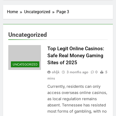
Home
Uncategorized
Page 3
Uncategorized
Top Legit Online Casinos:
Safe Real Money Gaming
Sites of 2025
UNCATEGORIZED
ohljk
3 months ago
0
5
mins
Currently, residents can only
access overseas online casinos,
as local regulation remains
absent. Tennessee has resisted
most forms of gambling, with no