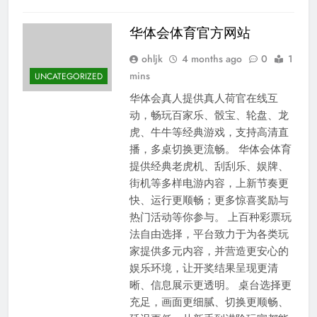
华体会体育官方网站
ohljk
4 months ago
0
1
mins
UNCATEGORIZED
华体会真人提供真人荷官在线互
动，畅玩百家乐、骰宝、轮盘、龙
虎、牛牛等经典游戏，支持高清直
播，多桌切换更流畅。 华体会体育
提供经典老虎机、刮刮乐、娱牌、
街机等多样电游内容，上新节奏更
快、运行更顺畅；更多惊喜奖励与
热门活动等你参与。 上百种彩票玩
法自由选择，平台致力于为各类玩
家提供多元内容，并营造更安心的
娱乐环境，让开奖结果呈现更清
晰、信息展示更透明。 桌台选择更
充足，画面更细腻、切换更顺畅、